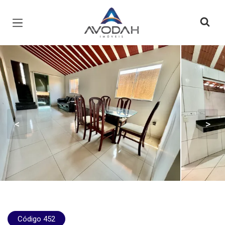
Página inicial
<
>
Código 452