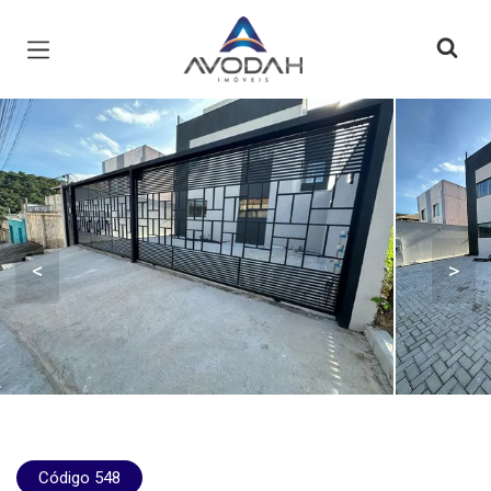
Página inicial
<
>
Código 548