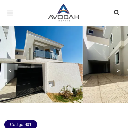
Página inicial
<
>
Código 401