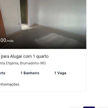
900
/mês
 para Alugar com 1 quarto
nta Efigênia, Brumadinho-MG
rto
1 Banheiro
1 Vaga
informações