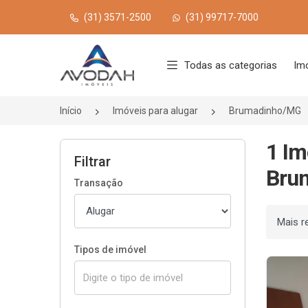
(31) 3571-2500
(31) 99717-7000
Página inicial
Todas as categorias
Im
Início
Imóveis para alugar
Brumadinho/MG
1 Im
Filtrar
Bru
Transação
Ordenar
Tipos de imóvel