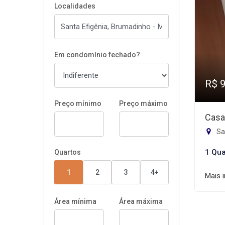
Localidades
Em condomínio fechado?
R$ 
Preço mínimo
Preço máximo
Casa
Sa
1 Qua
Quartos
1
2
3
4+
Mais 
Área mínima
Área máxima