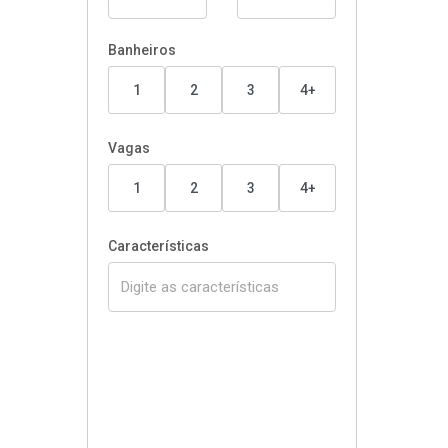
Banheiros
1
2
3
4+
Vagas
1
2
3
4+
Características