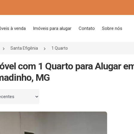
óveis à venda
Imóveis para alugar
Contato
Sobre nós
Santa Efigênia
1 Quarto
óvel com 1 Quarto para Alugar em
madinho, MG
 por