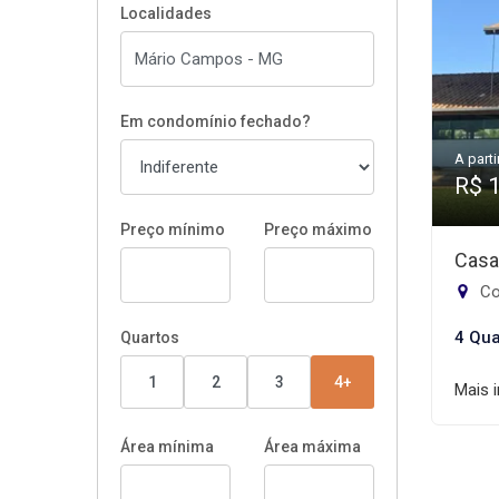
Localidades
Em condomínio fechado?
A parti
R$ 
Preço mínimo
Preço máximo
Casa
Co
4 Qua
Quartos
1
2
3
4+
Mais 
Área mínima
Área máxima