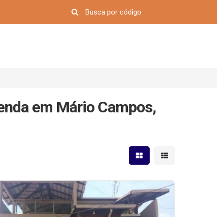
Venda em Mário Campos,
Mostrar resultados em 
Mostrar resultad