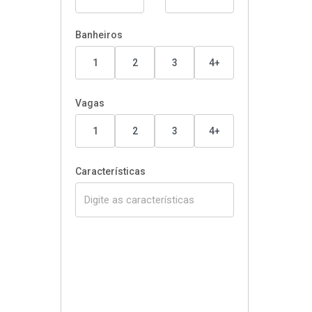
Banheiros
1
2
3
4+
Vagas
1
2
3
4+
Características