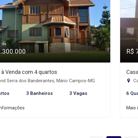
r de:
1.300.000
R$ 
 à Venda com 4 quartos
Casa
nd Serra dos Bandeirantes, Mário Campos-MG
Ca
rtos
3 Banheiros
3 Vagas
6 Qu
informações
Mais 