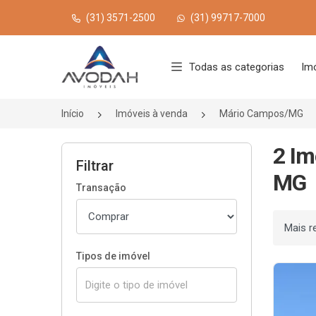
(31) 3571-2500
(31) 99717-7000
Página inicial
Todas as categorias
Im
Início
Imóveis à venda
Mário Campos/MG
2 Im
Filtrar
MG
Transação
Ordenar
Tipos de imóvel