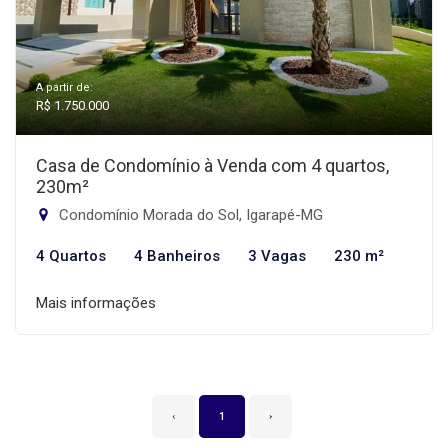
A partir de:
R$ 1.750.000
Casa de Condomínio à Venda com 4 quartos,
230m²
Condomínio Morada do Sol, Igarapé-MG
4 Quartos
4 Banheiros
3 Vagas
230 m²
Mais informações
‹
1
›