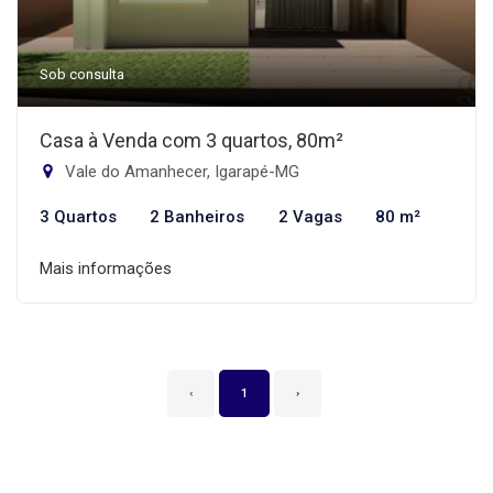
Sob consulta
Casa à Venda com 3 quartos, 80m²
Vale do Amanhecer, Igarapé-MG
3 Quartos
2 Banheiros
2 Vagas
80 m²
Mais informações
‹
1
›