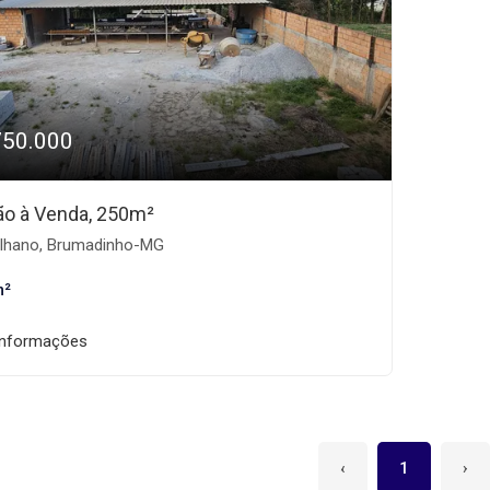
750.000
ão à Venda, 250m²
lhano, Brumadinho-MG
m²
informações
‹
1
›