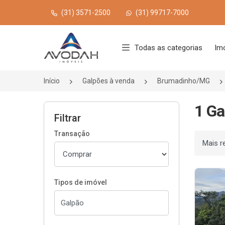
(31) 3571-2500
(31) 99717-7000
Página inicial
Todas as categorias
Im
Início
Galpões à venda
Brumadinho/MG
1 Ga
Filtrar
Transação
Ordenar
Tipos de imóvel