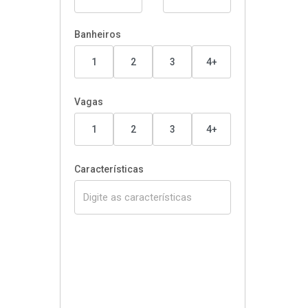
Banheiros
1
2
3
4+
Vagas
1
2
3
4+
Características