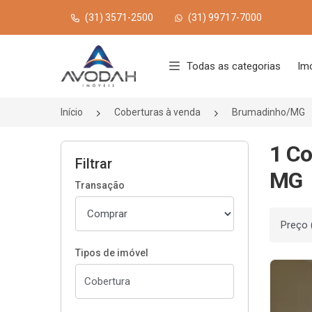
(31) 3571-2500
(31) 99717-7000
Página inicial
Todas as categorias
Im
Início
Coberturas à venda
Brumadinho/MG
1 Co
Filtrar
MG
Transação
Ordenar
Tipos de imóvel