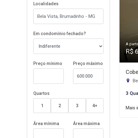
Localidades
Em condomínio fechado?
A parti
R$ 
Preço mínimo
Preço máximo
Cobe
Be
3 Qua
Quartos
1
2
3
4+
Mais 
Área mínima
Área máxima