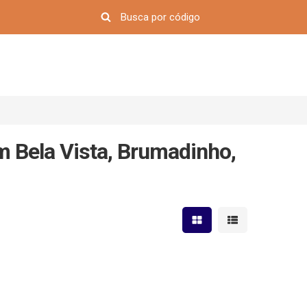
m Bela Vista, Brumadinho,
Mostrar resultados em 
Mostrar resultad