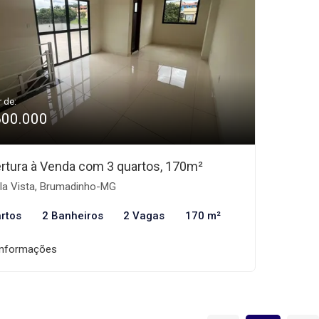
r de:
600.000
rtura à Venda com 3 quartos, 170m²
la Vista, Brumadinho-MG
rtos
2 Banheiros
2 Vagas
170 m²
informações