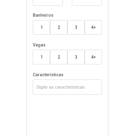
Banheiros
1
2
3
4+
Vagas
1
2
3
4+
Características