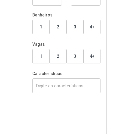
Banheiros
1
2
3
4+
Vagas
1
2
3
4+
Características