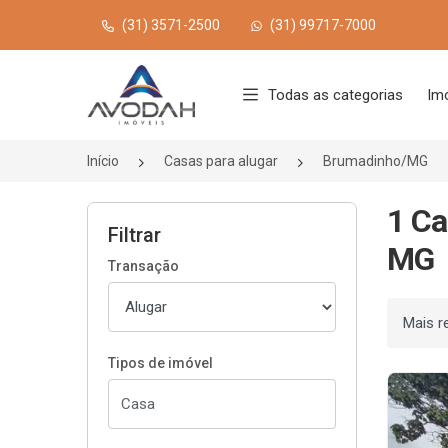
(31) 3571-2500
(31) 99717-7000
Página inicial
Todas as categorias
Im
Início
Casas para alugar
Brumadinho/MG
1 Ca
Filtrar
MG
Transação
Ordenar
Tipos de imóvel