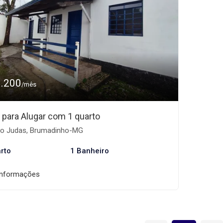
1.200
/mês
 para Alugar com 1 quarto
o Judas, Brumadinho-MG
rto
1 Banheiro
informações