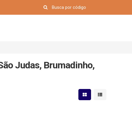
 São Judas, Brumadinho,
Mostrar resultados em 
Mostrar resultad