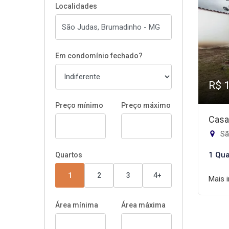
Localidades
Em condomínio fechado?
R$ 
Preço mínimo
Preço máximo
Casa
Sã
1 Qua
Quartos
1
2
3
4+
Mais 
Área mínima
Área máxima