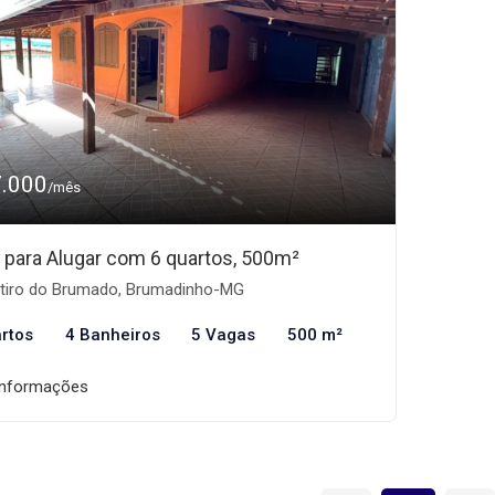
7.000
/mês
 para Alugar com 6 quartos, 500m²
tiro do Brumado, Brumadinho-MG
rtos
4 Banheiros
5 Vagas
500 m²
informações