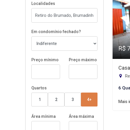
Localidades
Em condomínio fechado?
R$ 
Preço mínimo
Preço máximo
Casa
Re
6 Qua
Quartos
1
2
3
4+
Mais 
Área mínima
Área máxima