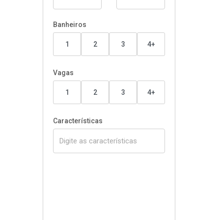
Banheiros
1
2
3
4+
Vagas
1
2
3
4+
Características