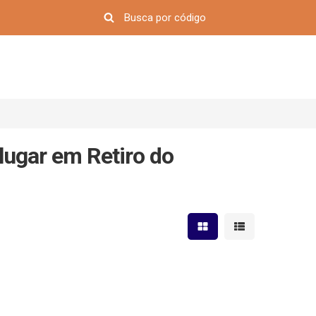
lugar em Retiro do
Mostrar resultados em 
Mostrar resultad