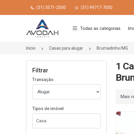
(31) 3571-2500
(31) 99717-7000
Página inicial
Todas as categorias
Im
Início
Casas para alugar
Brumadinho/MG
1 Ca
Filtrar
Bru
Transação
Ordenar
Tipos de imóvel