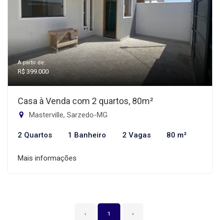
A partir de:
R$ 399.000
Casa à Venda com 2 quartos, 80m²
Masterville, Sarzedo-MG
2 Quartos
1 Banheiro
2 Vagas
80 m²
Mais informações
‹
1
›