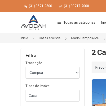
(31) 3571-2500
(31) 99717-7000
Página inicial
Todas as categorias
Im
Início
Casas à venda
Mário Campos/MG
2 Ca
Filtrar
Transação
Ordenar
Tipos de imóvel