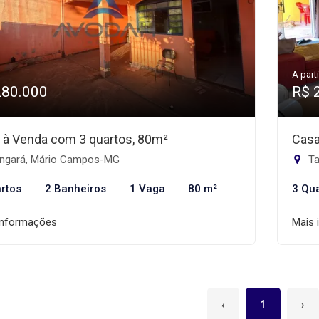
A parti
280.000
R$ 
 à Venda com 3 quartos, 80m²
Casa
ngará, Mário Campos-MG
Ta
rtos
2 Banheiros
1 Vaga
80 m²
3 Qu
informações
Mais 
‹
1
›