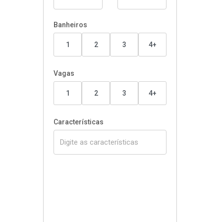
Banheiros
1
2
3
4+
Vagas
1
2
3
4+
Características