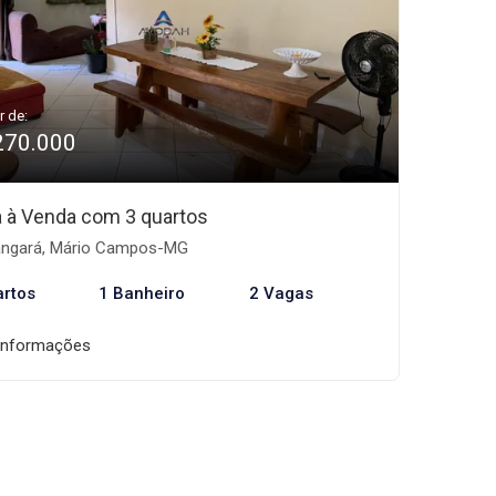
r de:
270.000
 à Venda com 3 quartos
ngará, Mário Campos-MG
artos
1 Banheiro
2 Vagas
informações