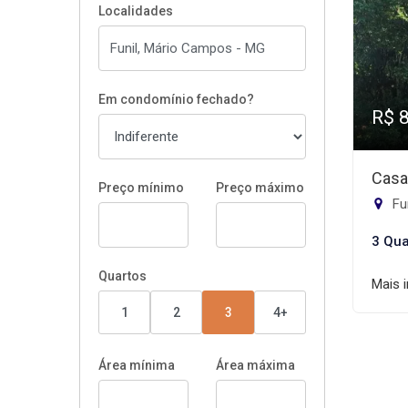
Localidades
Em condomínio fechado?
R$ 
Casa
Preço mínimo
Preço máximo
Fu
3 Qua
Quartos
Mais 
1
2
3
4+
Área mínima
Área máxima