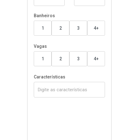
Banheiros
1
2
3
4+
Vagas
1
2
3
4+
Características