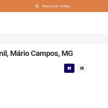
nil, Mário Campos, MG
Mostrar resultados em 
Mostrar resultad