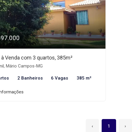
897.000
 à Venda com 3 quartos, 385m²
nil, Mário Campos-MG
rtos
2 Banheiros
6 Vagas
385 m²
informações
‹
1
›