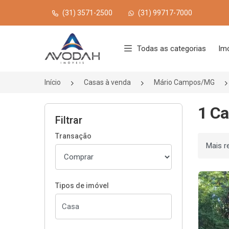
(31) 3571-2500
(31) 99717-7000
Página inicial
Todas as categorias
Im
Início
Casas à venda
Mário Campos/MG
1 Ca
Filtrar
Transação
Ordenar
Tipos de imóvel