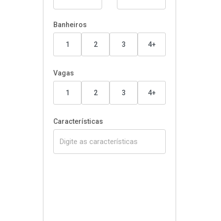
Banheiros
1
2
3
4+
Vagas
1
2
3
4+
Características