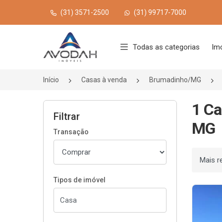
(31) 3571-2500
(31) 99717-7000
Página inicial
Todas as categorias
Im
Início
Casas à venda
Brumadinho/MG
1 Ca
Filtrar
MG
Transação
Ordenar
Tipos de imóvel