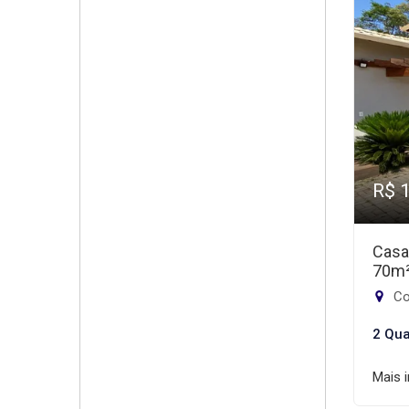
R$ 
Casa
70m
Co
2 Qua
Mais 