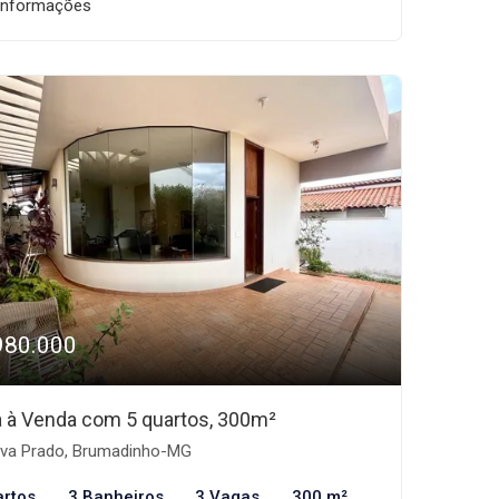
informações
980.000
 à Venda com 5 quartos, 300m²
lva Prado, Brumadinho-MG
artos
3 Banheiros
3 Vagas
300 m²