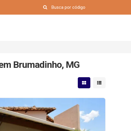
o em Brumadinho, MG
Mostrar resultados em 
Mostrar resultad