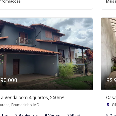
informações
Mais 
990.000
R$ 
 à Venda com 4 quartos, 250m²
Casa
urdes, Brumadinho-MG
Si
rtos
3 Banheiros
8 Vagas
250 m²
5 Qu