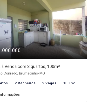
1.000.000
 à Venda com 3 quartos, 100m²
o Conrado, Brumadinho-MG
artos
2 Banheiros
2 Vagas
100 m²
informações