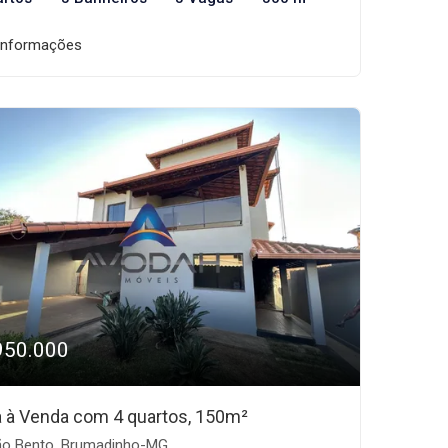
informações
950.000
 à Venda com 4 quartos, 150m²
o Bento, Brumadinho-MG