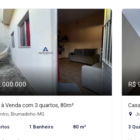
1.000.000
R$ 
 à Venda com 3 quartos, 80m²
Casa
ntro, Brumadinho-MG
Jo
rtos
1 Banheiro
80 m²
3 Qu