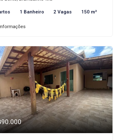
artos
1 Banheiro
2 Vagas
150 m²
informações
890.000