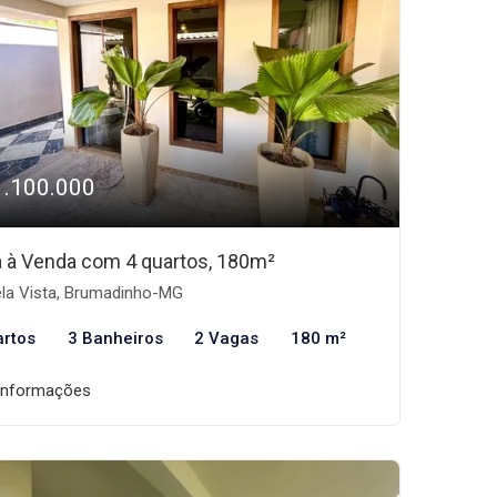
1.100.000
 à Venda com 4 quartos, 180m²
la Vista, Brumadinho-MG
artos
3 Banheiros
2 Vagas
180 m²
informações