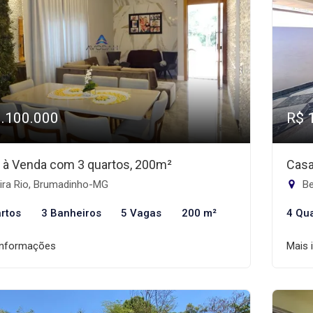
1.100.000
R$ 
 à Venda com 3 quartos, 200m²
Casa
ira Rio, Brumadinho-MG
Be
rtos
3 Banheiros
5 Vagas
200 m²
4 Qu
informações
Mais 