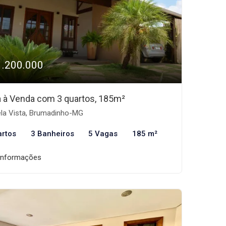
1.200.000
 à Venda com 3 quartos, 185m²
la Vista, Brumadinho-MG
artos
3 Banheiros
5 Vagas
185 m²
informações