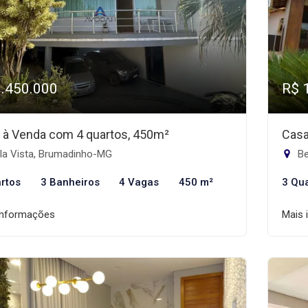
1.450.000
R$ 
 à Venda com 4 quartos, 450m²
Casa
la Vista, Brumadinho-MG
Be
rtos
3 Banheiros
4 Vagas
450 m²
3 Qu
informações
Mais 