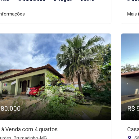
informações
Mais 
980.000
R$ 
 à Venda com 4 quartos
Casa
urdes, Brumadinho-MG
Sã