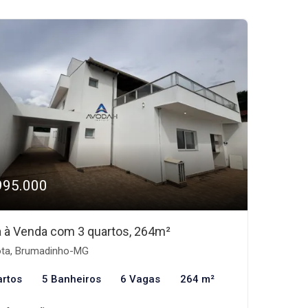
995.000
 à Venda com 3 quartos, 264m²
ta, Brumadinho-MG
artos
5 Banheiros
6 Vagas
264 m²