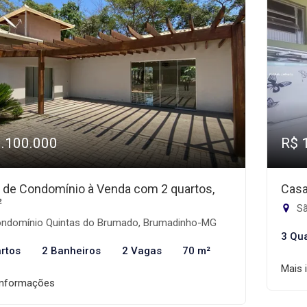
1.100.000
R$ 
 de Condomínio à Venda com 2 quartos,
Casa
²
Sã
ndomínio Quintas do Brumado, Brumadinho-MG
3 Qu
rtos
2 Banheiros
2 Vagas
70 m²
Mais 
informações