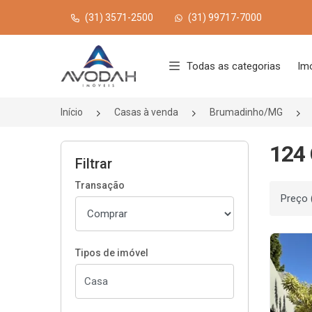
(31) 3571-2500
(31) 99717-7000
Página inicial
Todas as categorias
Im
Início
Casas à venda
Brumadinho/MG
124 
Filtrar
Transação
Ordenar
Tipos de imóvel