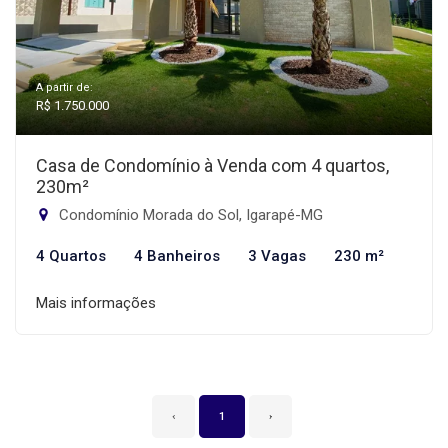
A partir de:
R$ 1.750.000
Casa de Condomínio à Venda com 4 quartos,
230m²
Condomínio Morada do Sol, Igarapé-MG
4 Quartos
4 Banheiros
3 Vagas
230 m²
Mais informações
‹
1
›